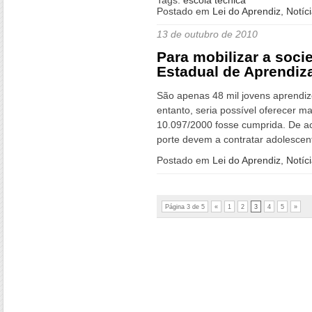
Tags:
escola técnica
Postado em
Lei do Aprendiz
,
Notíc
13 de outubro de 2010
Para mobilizar a soci
Estadual de Aprendiz
São apenas 48 mil jovens aprendi
entanto, seria possível oferecer m
10.097/2000 fosse cumprida. De a
porte devem a contratar adolescen
Postado em
Lei do Aprendiz
,
Notíc
Página 3 de 5
«
1
2
3
4
5
»